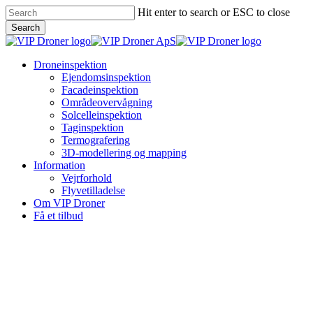
Skip
Hit enter to search or ESC to close
to
Search
main
Close
content
Search
Menu
Droneinspektion
Ejendomsinspektion
Facadeinspektion
Områdeovervågning
Solcelleinspektion
Taginspektion
Termografering
3D-modellering og mapping
Information
Vejrforhold
Flyvetilladelse
Om VIP Droner
Få et tilbud